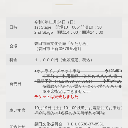
令和6年11月24日（日）
日時
1st Stage 開場10：00／開演10：30
2nd Stage 開場14：00／開演14：30
磐田市民文化会館「かたりあ」
会場
（磐田市上新屋678番地1）
料金
１，０００円（全席指定、税込）
●オンラインチケット申込
令和6年10月
※事前に「利用登録」(無料)いただいた後、お
●電話予約（TEL 0538-37-8551）
令和6年10月
発売日
※回線が混み合い繋がりにくい場合があります
※座席指定はできません。
チケットは完売しました
10月19日（土）10：00以降、お電話にてお申込みください
車いす席
※介助目的の1名様のみ同時予約が可能
磐田文化振興会 ＴＥＬ0538-37-8551
問合わせ